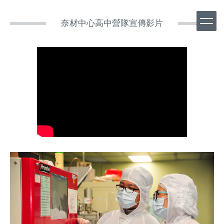
跳
到
奈材中心高中營隊宣傳影片
主
要
內
容
區