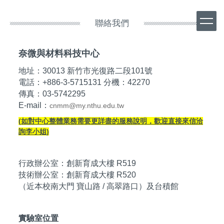
跳
到
聯絡我們
主
要
內
奈微與材料科技中心
容
區
地址：30013 新竹市光復路二段101號
電話：+886-3-5715131 分機：42270
傳真：03-5742295
E-mail：
cnmm@my.nthu.edu.tw
(如對中心整體業務需要更詳盡的服務說明，歡迎直接來信洽
詢李小姐)
行政辦公室：創新育成大樓 R519
技術辦公室：創新育成大樓 R520
（近本校南大門 寶山路 / 高翠路口）及台積館
實驗室位置