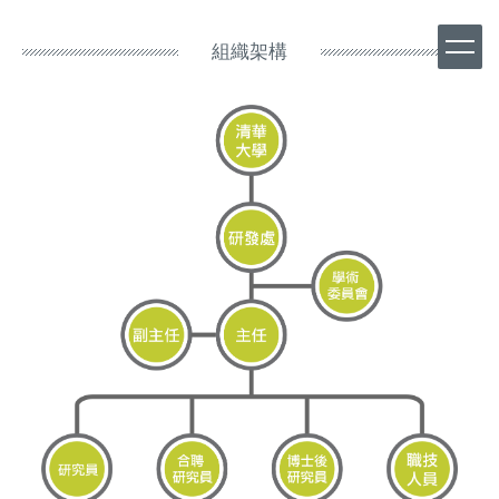
跳
到
組織架構
主
要
內
容
區